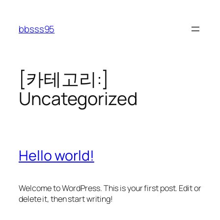
콘
텐
bbsss95
츠
로
바
로
[카테고리:]
가
Uncategorized
기
Hello world!
Welcome to WordPress. This is your first post. Edit or
delete it, then start writing!